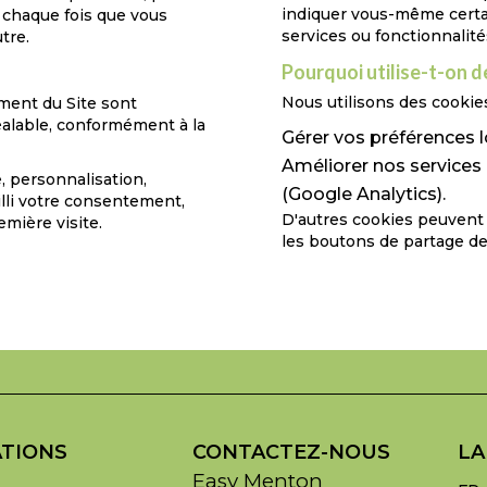
indiquer vous-même certai
 chaque fois que vous
services ou fonctionnalité
tre.
Pourquoi utilise-t-on d
Nous utilisons des cooki
ment du Site sont
lable, conformément à la
Gérer vos préférences lo
Améliorer nos services
, personnalisation,
(Google Analytics).
illi votre consentement,
D'autres cookies peuvent ê
emière visite.
les boutons de partage de
TIONS
CONTACTEZ-NOUS
LA
Easy Menton