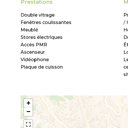
Prestations
M
Double vitrage
P
Fenêtres coulissantes
/
Meublé
H
Stores électriques
D
Accès PMR
É
Ascenseur
L
Vidéophone
L
Plaque de cuisson
c
s
+
−