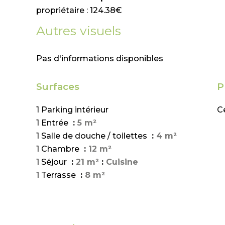
propriétaire : 124.38€
Autres visuels
Pas d'informations disponibles
Surfaces
P
1 Parking intérieur
Ce
1 Entrée
5 m²
1 Salle de douche / toilettes
4 m²
1 Chambre
12 m²
1 Séjour
21 m²
Cuisine
1 Terrasse
8 m²